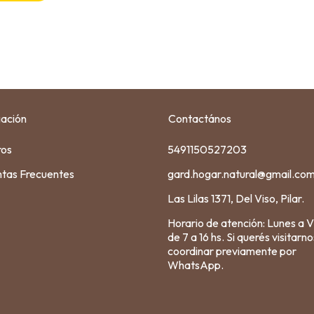
ación
Contactános
ros
5491150527203
tas Frecuentes
gard.hogar.natural@gmail.co
Las Lilas 1371, Del Viso, Pilar.