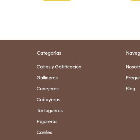
Categorías
Naveg
Catios y Gatificación
Nosot
Gallineros
Pregun
Conejeras
Blog
Cobayeras
Tortugueros
Pajareras
Caniles