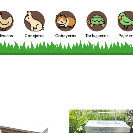
lineros
Conejeras
Cobayeras
Tortugueros
Pajare