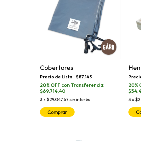
Cobertores
Hen
$87.143
$69.714,40
$54.
3
x
$29.047,67
sin interés
3
x
$2
Comprar
C