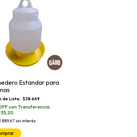
edero Estandar para
inas
$38.669
935,20
2.889,67
sin interés