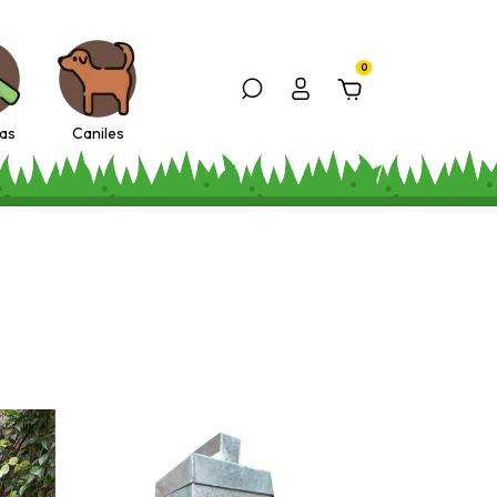
0
ras
Caniles