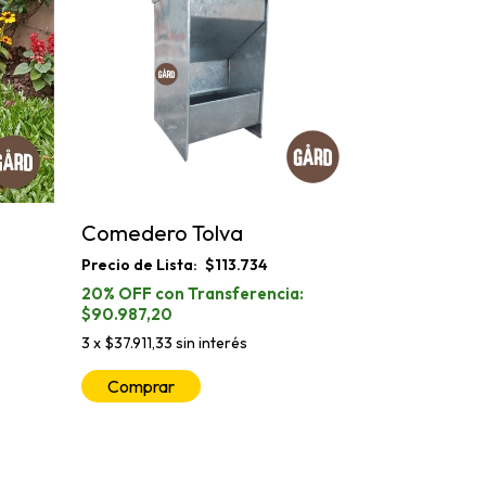
Comedero Tolva
$113.734
$90.987,20
3
x
$37.911,33
sin interés