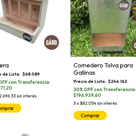
era
Comedero Tolva para
Gallinas
$68.089
$246.162
471,20
$196.929,60
2.696,33
sin interés
3
x
$82.054
sin interés
omprar