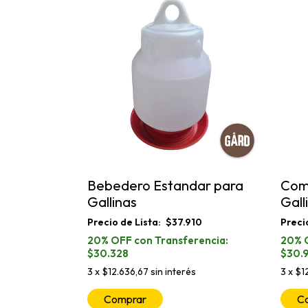
Bebedero Estandar para
Com
Gallinas
Gall
$37.910
$30.328
$30.
3
x
$12.636,67
sin interés
3
x
$1