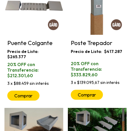
Puente Colgante
Poste Trepador
$417.287
$265.377
$333.829,60
$212.301,60
3
x
$139.095,67
sin interés
3
x
$88.459
sin interés
Comprar
Comprar