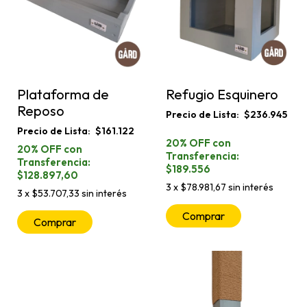
Plataforma de
Refugio Esquinero
Reposo
$236.945
$161.122
$189.556
$128.897,60
3
x
$78.981,67
sin interés
3
x
$53.707,33
sin interés
Comprar
Comprar