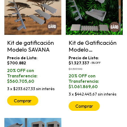
Kit de gatificación
Kit de Gatificación
Modelo SAVANA
Modelo
AMAZONAS
$700.882
$1.327.337
-
5
%
OFF
$1.397.198
$560.705,60
$1.061.869,60
3
x
$233.627,33
sin interés
3
x
$442.445,67
sin interés
Comprar
Comprar