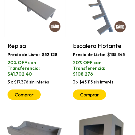
Repisa
Escalera Flotante
$52.128
$135.345
$41.702,40
$108.276
3
x
$17.376
sin interés
3
x
$45.115
sin interés
Comprar
Comprar