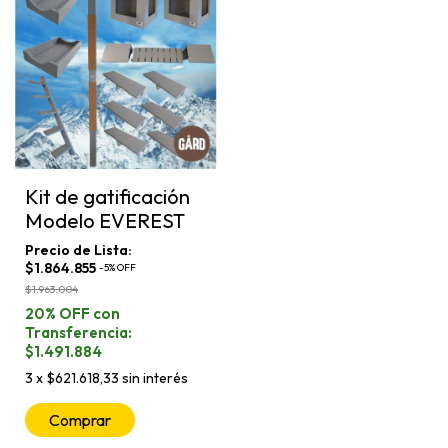
Kit de gatificación
Modelo EVEREST
$1.864.855
-
5
%
OFF
$1.963.004
$1.491.884
3
x
$621.618,33
sin interés
Comprar