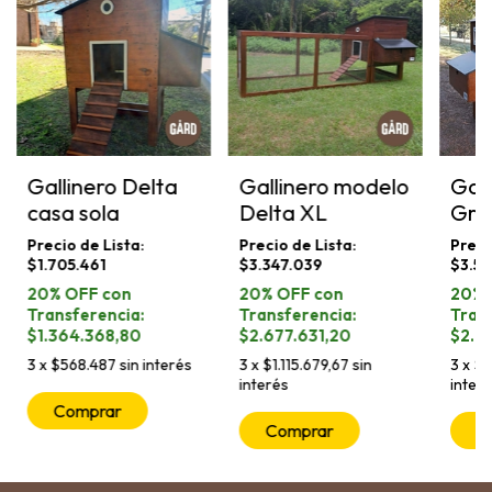
Gallinero Delta
Gallinero modelo
Gall
casa sola
Delta XL
Gra
sola
$1.705.461
$3.347.039
$3.5
$1.364.368,80
$2.677.631,20
$2.8
3
x
$568.487
sin interés
3
x
$1.115.679,67
sin
3
x
$1
interés
inter
Comprar
Comprar
C