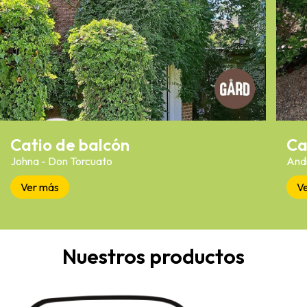
Catio de balcón
Ca
Johna - Don Torcuato
Andr
Ver más
V
Nuestros productos