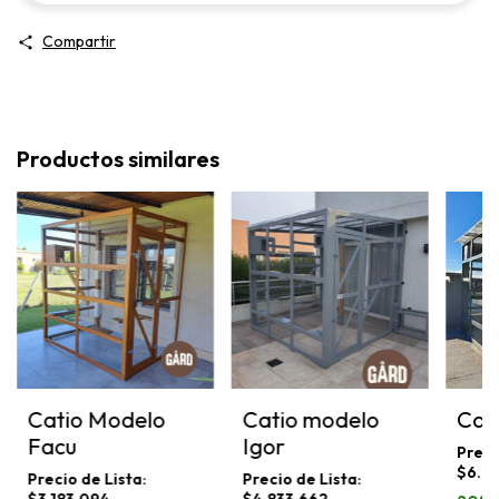
Compartir
Productos similares
Catio Modelo
Cati
Catio modelo
Facu
Igor
$6.6