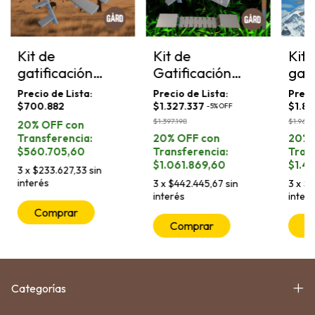
Kit de
Kit de
Kit 
gatificación
Gatificación
gati
Modelo SAVANA
Modelo
Mod
AMAZONAS
EVE
$700.882
$1.327.337
$1.86
-
5
%
OFF
$1.397.198
$1.963.
$560.705,60
$1.061.869,60
$1.4
3
x
$233.627,33
sin
interés
3
x
$442.445,67
sin
3
x
$6
interés
inter
Comprar
Comprar
C
Categorías