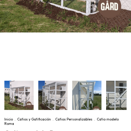
Inicio
.
Catios y Gatificación
.
Catios Personalizables
.
Catio modelo
Roma