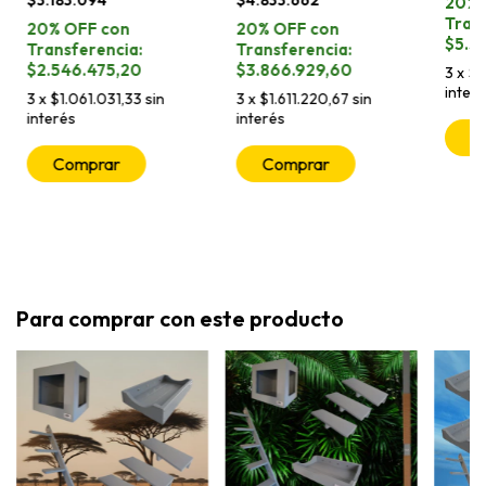
$3.183.094
$4.833.662
$5.3
$2.546.475,20
$3.866.929,60
3
x
$2
inter
3
x
$1.061.031,33
sin
3
x
$1.611.220,67
sin
interés
interés
C
Comprar
Comprar
Para comprar con este producto